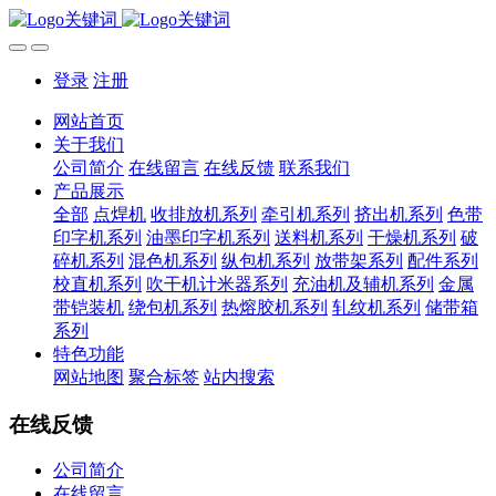
登录
注册
网站首页
关于我们
公司简介
在线留言
在线反馈
联系我们
产品展示
全部
点焊机
收排放机系列
牵引机系列
挤出机系列
色带
印字机系列
油墨印字机系列
送料机系列
干燥机系列
破
碎机系列
混色机系列
纵包机系列
放带架系列
配件系列
校直机系列
吹干机计米器系列
充油机及辅机系列
金属
带铠装机
绕包机系列
热熔胶机系列
轧纹机系列
储带箱
系列
特色功能
网站地图
聚合标签
站内搜索
在线反馈
公司简介
在线留言