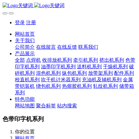
登录
注册
网站首页
关于我们
公司简介
在线留言
在线反馈
联系我们
产品展示
全部
点焊机
收排放机系列
牵引机系列
挤出机系列
色带
印字机系列
油墨印字机系列
送料机系列
干燥机系列
破
碎机系列
混色机系列
纵包机系列
放带架系列
配件系列
校直机系列
吹干机计米器系列
充油机及辅机系列
金属
带铠装机
绕包机系列
热熔胶机系列
轧纹机系列
储带箱
系列
特色功能
网站地图
聚合标签
站内搜索
色带印字机系列
你的位置
网站首页