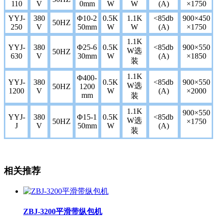
110
V
0mm
W
W
(A)
×1750
YYJ-
380
Φ10-2
0.5K
1.1K
<85db
900×450
50HZ
250
V
50mm
W
W
(A)
×1750
1.1K
YYJ-
380
Φ25-6
0.5K
<85db
900×550
W选
50HZ
630
V
30mm
W
(A)
×1850
装
1.1K
Φ400-
YYJ-
380
0.5K
<85db
900×550
W选
50HZ
1200
1200
V
W
(A)
×2000
mm
装
1.1K
900×550
YYJ-
380
Φ15-1
0.5K
<85db
W选
50HZ
×1750
J
V
50mm
W
(A)
装
相关推荐
ZBJ-3200平滑带纵包机