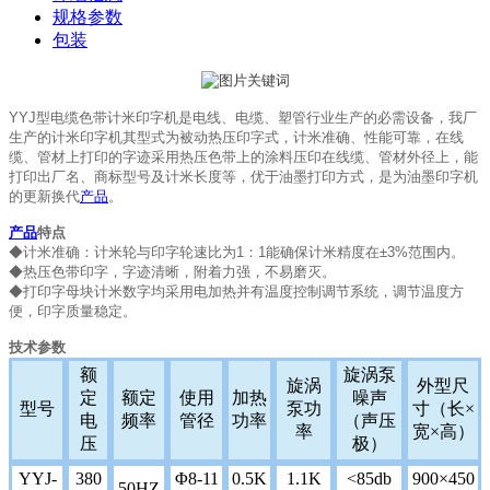
规格参数
包装
YYJ型电缆色带计米印字机是电线、电缆、塑管行业生产的必需设备，我厂
生产的计米印字机其型式为被动热压印字式，计米准确、性能可靠，在线
缆、管材上打印的字迹采用热压色带上的涂料压印在线缆、管材外径上，能
打印出厂名、商标型号及计米长度等，优于油墨打印方式，是为油墨印字机
的更新换代
产品
。
产品
特点
◆计米准确：计米轮与印字轮速比为1：1能确保计米精度在±3%范围内。
◆热压色带印字，字迹清晰，附着力强，不易磨灭。
◆打印字母块计米数字均采用电加热并有温度控制调节系统，调节温度方
便，印字质量稳定。
技术参数
额
旋涡泵
旋涡
外型尺
定
额定
使用
加热
噪声
型号
泵功
寸（长×
电
频率
管径
功率
（声压
率
宽×高）
压
极）
YYJ-
380
Φ8-11
0.5K
1.1K
<85db
900×450
50HZ