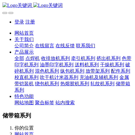
登录
注册
网站首页
关于我们
公司简介
在线留言
在线反馈
联系我们
产品展示
全部
点焊机
收排放机系列
牵引机系列
挤出机系列
色带
印字机系列
油墨印字机系列
送料机系列
干燥机系列
破
碎机系列
混色机系列
纵包机系列
放带架系列
配件系列
校直机系列
吹干机计米器系列
充油机及辅机系列
金属
带铠装机
绕包机系列
热熔胶机系列
轧纹机系列
储带箱
系列
特色功能
网站地图
聚合标签
站内搜索
储带箱系列
你的位置
网站首页