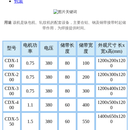
包装
用途
该机是纵包机、轧纹机的配套设备，主要在铝、钢及铜带接带时起储
带作用，为焊接提供时间。
电机功
储带长
储带宽
外观尺寸 长x
型号
电压
率
度
度
宽x高(mm)
CDX-1
1200x200x120
0.75
380
80
100
00
0
CDX-2
1200x300x120
0.75
380
80
200
00
0
CDX-3
1200x400x120
0.75
380
80
300
00
0
CDX-4
1200x500x120
1.1
380
60
400
00
0
1400x650x120
CDX-5
1.5
380
60
550
0
50